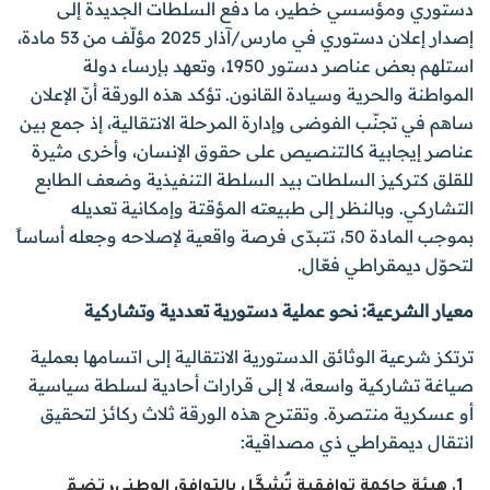
دستوري ومؤسسي خطير، ما دفع السلطات الجديدة إلى
إصدار إعلان دستوري في مارس/آذار 2025 مؤلّف من 53 مادة،
استلهم بعض عناصر دستور 1950، وتعهد بإرساء دولة
المواطنة والحرية وسيادة القانون. تؤكد هذه الورقة أنّ الإعلان
ساهم في تجنّب الفوضى وإدارة المرحلة الانتقالية، إذ جمع بين
عناصر إيجابية كالتنصيص على حقوق الإنسان، وأخرى مثيرة
للقلق كتركيز السلطات بيد السلطة التنفيذية وضعف الطابع
التشاركي. وبالنظر إلى طبيعته المؤقتة وإمكانية تعديله
بموجب المادة 50، تتبدّى فرصة واقعية لإصلاحه وجعله أساساً
لتحوّل ديمقراطي فعّال.
معيار الشرعية: نحو عملية دستورية تعددية وتشاركية
ترتكز شرعية الوثائق الدستورية الانتقالية إلى اتسامها بعملية
صياغة تشاركية واسعة، لا إلى قرارات أحادية لسلطة سياسية
أو عسكرية منتصرة. وتقترح هذه الورقة ثلاث ركائز لتحقيق
انتقال ديمقراطي ذي مصداقية:
هيئة حاكمة توافقية تُشكَّل بالتوافق الوطني، تضمّ