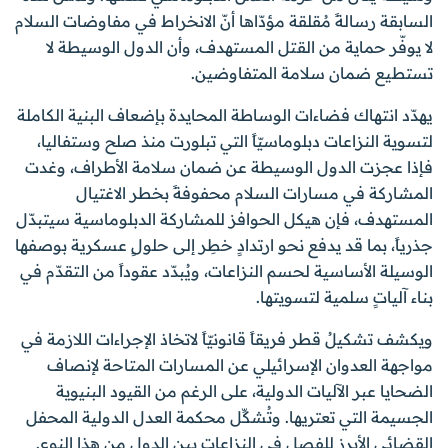
السابقة رسالةً مُقلقة مؤدّاها أنّ الانخراط في مفاوضات السلام
لا يوفّر حماية من القتل المستهدف، وأن الدول الوسيطة لا
تستطيع ضمان سلامة المتفاوضين.
يهدّد انتهاك فضاءات الوساطة المحايدة بإضعاف البنية الكاملة
لتسوية النزاعات دبلوماسيّاً التي تبلورت منذ صلح وستفاليا،
فإذا عجزت الدول الوسيطة عن ضمان سلامة الأطراف، وغدت
المشاركة في مسارات السلام محفوفةً بخطر الاغتيال
المستهدف، فإن هيكل الحوافز للمشاركة الدبلوماسية سيتبدّل
جذرياً، بما قد يدفع نحو ارتدادٍ خطِر إلى حلولٍ عسكرية بوصفها
الوسيلة الأساسية لحسم النزاعات، ويُبدّد عقوداً من التقدّم في
بناء آلياتٍ سلمية لتسويتها.
ويكشف تشكيلُ قطر فريقاً قانونيّاً لاتخاذ الإجراءات اللازمة في
مواجهة العدوان الإسرائيلي عن المسارات المتاحة لإنصاف
الضحايا عبر الآليات الدولية، على الرغم من القيود البنيوية
الجسيمة التي تعتريها. وتُشكِّل محكمة العدل الدولية المحفل
القضائي الأبرز للفصل في النزاعات بين الدول من هذا النوع.