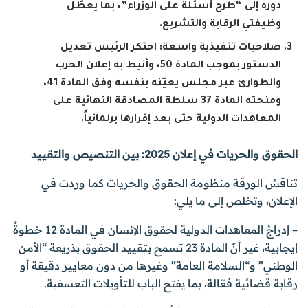
دوره إلى “طرح أسئلة على الوزراء”، بما يعطّل
وظيفتي الرقابة والتشريع.
صلاحيات تنفيذية واسعة: احتكر الرئيس تعديل
الدستور بموجب المادة 50، وأنيط به إعلان الحرب
والطوارئ عبر مجلس يعيّنه بنفسه وفق المادة 41،
ومنحته المادة 37 سلطة المصادقة النهائية على
المعاهدات الدولية حتى بعد إقرارها برلمانياً.
الحقوق والحريات في إعلان 2025: بين التنصيص والتقييد
تناقش الورقة منظومة الحقوق والحريات كما وردت في
الإعلان، وتخلص إلى ما يلي:
– إدراجُ المعاهدات الدولية لحقوق الإنسان في المادة 12 خطوةٌ
إيجابية، غير أنّ المادة 23 تسمح بتقييد الحقوق بذريعة “الأمن
الوطني” و“السلامة العامة” وغيرها من دون معايير دقيقة أو
رقابة قضائية فعّالة، بما يفتح الباب للتأويلات التعسفية.