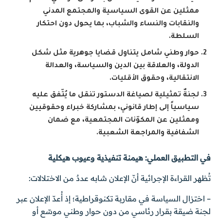
ممثلين عن القوى السياسية والمجتمع المدني
والنقابات والنساء والشباب، بما يحول دون احتكار
السلطة.
حوار وطني شامل يتناول قضايا جوهرية مثل شكل
الدولة، والعلاقة بين الدين والسياسة، والعدالة
الانتقالية، وحقوق الأقليات.
لجنةٌ تمثيلية لصياغة الدستور تنقل ما يُتّفق عليه
سياسياً إلى إطار قانوني، بمشاركة خبراء وحقوقيين
وممثلين عن المكوّنات المجتمعية، مع ضمان
الشفافية والمراجعة الشعبية.
في التطبيق العملي: هيمنة تنفيذية وعيوب هيكلية
تُظهر القراءة الإجرائية أنّ الإعلان شابه عددٌ من الاختلالات:
– اختزال السياسة في مقاربة تكنوقراطية؛ إذ أُعدّ الإعلان عبر
لجنة ضيقة بقرار رئاسي من دون حوار وطني موسّع أو