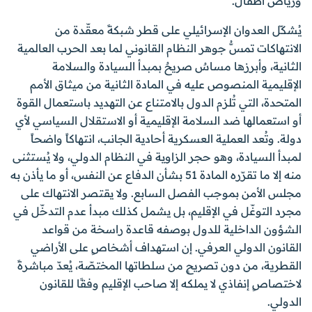
ورياض أطفال.
يُشكّل العدوان الإسرائيلي على قطر شبكةً معقّدة من
الانتهاكات تمسُّ جوهر النظام القانوني لما بعد الحرب العالمية
الثانية، وأبرزها مساسٌ صريحٌ بمبدأ السيادة والسلامة
الإقليمية المنصوص عليه في المادة الثانية من ميثاق الأمم
المتحدة، التي تُلزم الدول بالامتناع عن التهديد باستعمال القوة
أو استعمالها ضد السلامة الإقليمية أو الاستقلال السياسي لأي
دولة. وتُعد العملية العسكرية أحادية الجانب، انتهاكاً واضحاً
لمبدأ السيادة، وهو حجر الزاوية في النظام الدولي، ولا يُستثنى
منه إلا ما تقرّره المادة 51 بشأن الدفاع عن النفس، أو ما يأذن به
مجلس الأمن بموجب الفصل السابع. ولا يقتصر الانتهاك على
مجرد التوغّل في الإقليم، بل يشمل كذلك مبدأ عدم التدخّل في
الشؤون الداخلية للدول بوصفه قاعدة راسخة من قواعد
القانون الدولي العرفي. إن استهداف أشخاصٍ على الأراضي
القطرية، من دون تصريحٍ من سلطاتها المختصّة، يُعدّ مباشرةً
لاختصاصٍ إنفاذي لا يملكه إلا صاحب الإقليم وفقًا للقانون
الدولي.