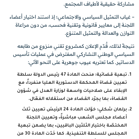
مشاركة حقيقية لأطياف المجتمع.
– غياب التمثيل السياسي والاجتماعي؛ إذ استند اختيار أعضاء
اللجنة إلى معايير قانونية وتقنية فحسب، من دون مراعاة
التوازن والعدالة والتمثيل المتنوّع.
نتيجةً لذلك، قُدّم الإعلان كمشروع تقني منزوعٍ من طابعه
السياسي الوطني التشاركي المفترض في عمليات تأسيس
الدساتير. كما تعتريه عيوب جوهرية على النحو الآتي:
تبعية قضائية: منحت المادة 47 رئيس الدولة سلطة
تعيين قضاة المحكمة الدستورية العليا منفرداً، مع
الإبقاء على صلاحيات واسعة لوزارة العدل في شؤون
القضاة، بما يجرّد القضاء من استقلاله الفعّال.
برلمان شكلي: خوّلت المادة 24 الرئيسَ تعيين ثلث
أعضاء مجلس الشعب مباشرةً، وتعيين اللجنة
المختصّة باختيار الثلثين الباقيين، بما يضمن تبعية
المجلس للسلطة التنفيذية. كما حَدّت المادة 30 من