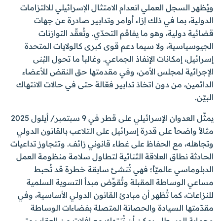
ويُظهر السجل العملي انعدام الامتثال الإسرائيلي للالتزامات
الدولية، بما في ذلك إزاء أوامر وتدابير صادرة عن جهات
قضائية دولية، وهو ما يفاقم التحدّي. وتُعقّد التوازنات
الجيوسياسية، ولا سيما دعم قوى كبرى كالولايات المتحدة
إسرائيل، إمكانات الإنفاذ الجماعي. وغالباً ما تحول البُنى
الإجرائية لمجلس الأمن، وفي مقدمتها حق النقض للأعضاء
الدائمين، من دون اتخاذ تدابير فعّالة حتى في حالات الانتهاك
البيّن.
يمثّل العدوان الإسرائيلي على قطر في 9 سبتمبر/ أيلول 2025
مثالاً واضحاً على قدرة إسرائيل على التلاعب بالقانون الدولي
وتجاهله، مع الحفاظ على غطاء قانوني زائف. وتتجاوز تداعيات
الحادثة نطاق العلاقة الثنائية لتطاول سلامة منظومة العمل
الدبلوماسي عالميّاً؛ فهي تُنشئ سابقة خطرة قد تُحبط
مساعي الوساطة المقبلة وتُقوِّض مبدأ التسوية السلمية
للنزاعات، كما تُظهر أن مبادئ القانون الدولي الأساسية، وفي
مقدّمتها السيادة والحصانة المتصلة بفضاءات الوساطة
وحماية الوسطاء، يمكن أن تُنتهك مع إفلات من العقاب متى