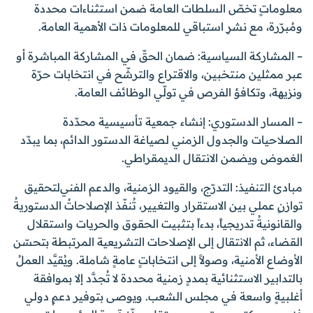
معلوماتٍ تخصّ السلطات العامة ضمن استثناءات محددة
ومُبرّرة، مع نشرٍ استباقي للمعلومات ذات الأهمية العامة.
– المشاركة السياسية: ضمان الحقّ في المشاركة المباشرة أو
عبر ممثلين منتخبين، والاقتراع والترشّح في انتخابات حرّة
ونزيهة، وتكافؤ الفرص في تولّي الوظائف العامة.
– المسار الدستوري: إنشاء جمعية تأسيسية محدّدة
الصلاحيات والجدول الزمني لصياغة الدستور الدائم، بما يبدّد
الغموض ويضمن الانتقال الديمقراطي.
مبادئ التنفيذ: التدرّج، والقيود الزمنية، والدعم الفني لتحقيق
توازنٍ عملي بين الاستقرار والتغيير، تُنفّذ الإصلاحاتُ الدستوريةُ
والقانونيةُ تدريجياً، بدءاً بتثبيت الحقوق والحريات واستقلال
القضاء، ثم الانتقال إلى الإصلاحات التشريعية المرتبطة بتحسّن
الأوضاع الأمنية، وصولاً إلى انتخاباتٍ عامةٍ شاملة. ويُقيَّد العملُ
بالتدابير الاستثنائية بمددٍ زمنية محددة لا تُجدَّد إلا بموافقة
أغلبيةٍ واسعة في مجلس الشعب. ويوصى بتوفير دعمٍ دولي