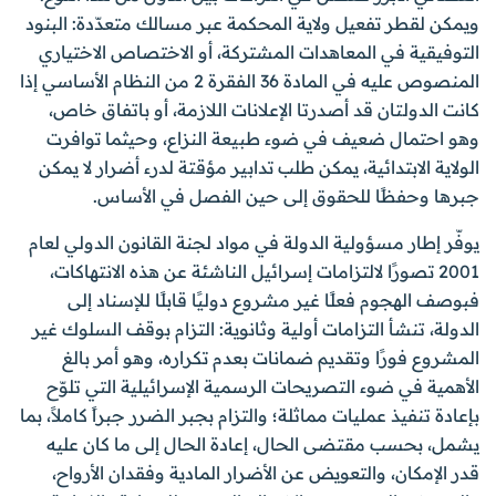
ويمكن لقطر تفعيل ولاية المحكمة عبر مسالك متعدّدة: البنود
التوفيقية في المعاهدات المشتركة، أو الاختصاص الاختياري
المنصوص عليه في المادة 36 الفقرة 2 من النظام الأساسي إذا
كانت الدولتان قد أصدرتا الإعلانات اللازمة، أو باتفاق خاص،
وهو احتمال ضعيف في ضوء طبيعة النزاع، وحيثما توافرت
الولاية الابتدائية، يمكن طلب تدابير مؤقتة لدرء أضرار لا يمكن
جبرها وحفظًا للحقوق إلى حين الفصل في الأساس.
يوفّر إطار مسؤولية الدولة في مواد لجنة القانون الدولي لعام
2001 تصورًا لالتزامات إسرائيل الناشئة عن هذه الانتهاكات،
فبوصف الهجوم فعلًا غير مشروع دوليًا قابلًا للإسناد إلى
الدولة، تنشأ التزامات أولية وثانوية: التزام بوقف السلوك غير
المشروع فورًا وتقديم ضمانات بعدم تكراره، وهو أمر بالغ
الأهمية في ضوء التصريحات الرسمية الإسرائيلية التي تلوّح
بإعادة تنفيذ عمليات مماثلة؛ والتزام بجبر الضرر جبراً كاملاً، بما
يشمل، بحسب مقتضى الحال، إعادة الحال إلى ما كان عليه
قدر الإمكان، والتعويض عن الأضرار المادية وفقدان الأرواح،