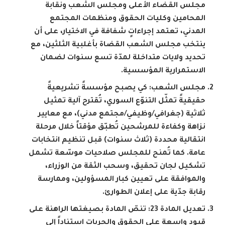
مجلس القضاء الأعلى ومجلس الشعب ونقابة
المحامين وكليات الحقوق ومنظمات المجتمع
المدني، تعتمد إجراءاتٍ شفافة في الاختيار، على أن
ينتخب مجلس الشعب القضاة بأغلبية الثلثين، مع
تحديد ولايات متداخلة لمدّة تسع سنوات لضمان
الاستمرارية المؤسسية.
مجلس الشعب: كي يصبح مؤسسةً تشريعيةً
حقيقيةً تمثّل التنوّع السوري، تُقترح آلية تمثيل
ثلاثية (جغرافي/وظيفي/مجتمع مدني)، مع معايير
نزاهة وكفاءة للمرشحين تُطبّق مؤقتاً خلال مرحلة
انتقالية محددة (ثلاث سنوات) قبل تنظيم انتخابات
عامة. كما تُمنح للمجلس صلاحيات موسّعة تشمل
تشكيل لجان تحقيق، وسحب الثقة من الوزراء،
والموافقة على تعيين كبار المسؤولين، وممارسة
رقابة جدّية على إعلان الطوارئ.
تعديل المادة 23: تنصّ المادة بصيغتها الراهنة على
قيود واسعة على الحقوق والحريات استناداً إلى