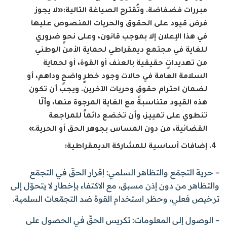
مبررات فضفاضة. وتُقترح الصياغة التالية: «لا يجوز
فرض قيود على الحقوق والحريات المنصوص عليها
في هذا الإعلان إلا بموجب قانون، وعلى نحوٍ ضروري
للغاية في مجتمع ديمقراطي لحماية الأمن الوطني
من تهديداتٍ حقيقية بالعنف أو القوة، أو لحماية
السلامة العامة في حالات وجود خطرٍ واضحٍ وداهم، أو
لضمان احترام حقوق وحريات الآخرين. ويجب أن تكون
هذه القيود متناسبةً مع الغاية المرجوة منها، وألّا
تنطوي على تمييز، وأن تخضع دائماً للمراجعة
القضائية، من دون المساس بجوهر الحق أو الحرية.»
إضافات أساسية للمشاركة الديمقراطية:
– حرية التجمّع والتظاهر السلمي: إقرار الحقّ في التجمّع
والتظاهر من دون إذن مسبق، مع الاكتفاء بإخطارٍ لا يتحوّل إلى
ترخيص فعلي، وحظر استخدام القوة ضد التجمّعات السلمية.
– الوصول إلى المعلومات: تكريس الحقّ في الحصول على