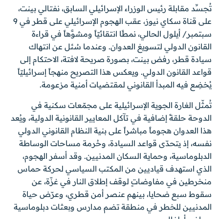
تُجسِّد مقابلة رئيس الوزراء الإسرائيلي السابق، نفتالي بينت،
على قناة سكاي نيوز، عقب الهجوم الإسرائيلي على قطر في 9
سبتمبر/ أيلول الحالي، نمطًا انتقائيّاً ومشوَّهاً في قراءة
القانون الدولي لتسويغ العدوان. وعندما سُئل عن انتهاك
سيادة قطر، رفض بينت، بصورة صريحة لافتة، الاحتكام إلى
قواعد القانون الدولي. ويعكس هذا التصريح منهجاً إسرائيليّاً
يُخضِع فيه المبدأ القانوني لمقتضيات أمنية مزعومة.
تُمثّل الغارة الجوية الإسرائيلية على مجمّعات سكنية في
الدوحة حلقةً إضافية في تآكل المعايير القانونية الدولية، ويُعد
هذا العدوان هجوماً مباشراً على بنية النظام القانوني الدولي
نفسه، إذ يتحدّى قواعد السيادة، وحُرمة مساحات الوساطة
الدبلوماسية، وحماية السكان المدنيين. وقد أسفر الهجوم،
الذي استهدف قياديين من المكتب السياسي لحركة حماس
منخرطين في مفاوضاتٍ لوقف إطلاق النار في غزّة، عن
سقوط سبع ضحايا، بينهم عنصر أمن قطري، وعرّض حياة
المدنيين للخطر في منطقة تضم مدارس وبعثات دبلوماسية