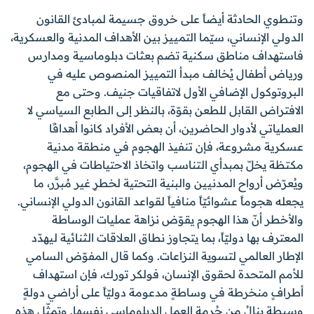
وتنطوي الحادثة أيضاً على خروق جسيمة لمبادئ القانون
الدولي الإنساني، سيّما التمييز بين الأهداف المدنية والعسكرية،
فاستهداف مناطق سكنية تضم بعثات دبلوماسية ومدارس
ورياض أطفال يُخالف مبدأ التمييز المنصوص عليه في
البروتوكول الإضافي الأول لاتفاقيات جنيف. وحتى مع
الافتراض القابل للطعن بقوّة، بالنظر إلى الطابع السياسي لا
العملياتي لأدوار الحاضرين، أن بعض الأفراد كانوا أهدافًا
عسكرية مشروعة، فإن تنفيذ الهجوم في منطقة مدنية
مكتظة يخلّ بمبدأي التناسب واتخاذ الاحتياطات في الهجوم،
ويُعرّض أرواح المدنيين والبنية التحتية لخطرٍ غير مُبرَّر، ما
يجعله هجوماً عشوائيّاً منافياً لقواعد القانون الدولي الإنساني.
والأخطر أنّ هذا الهجوم يقوّض نزاهة عمليات الوساطة
المعترف بها دوليّاً، بما يتجاوز نطاق العلاقات الثنائية ليهدّد
الإطار العالمي لتسوية النزاعات. وكما قال المفوّض السامي
للأمم المتحدة لحقوق الإنسان، فولكر تورك، فإن استهداف
أطرافٍ منخرطة في وساطةٍ مدعومة دوليّاً على أراضي دولةٍ
وسيطة ينالُ من حُرمة العمل الدبلوماسي نفسها. وتمثّل هذه