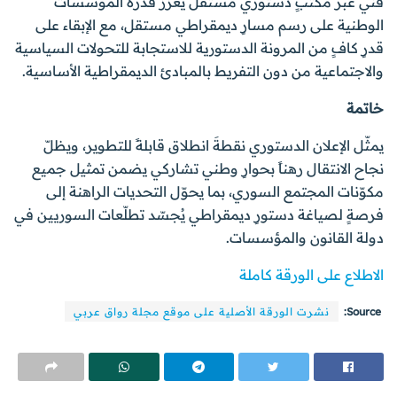
فني عبر مكتبٍ دستوري مستقل يعزّز قدرة المؤسسات
الوطنية على رسم مسارٍ ديمقراطي مستقل، مع الإبقاء على
قدرٍ كافٍ من المرونة الدستورية للاستجابة للتحولات السياسية
والاجتماعية من دون التفريط بالمبادئ الديمقراطية الأساسية.
خاتمة
يمثّل الإعلان الدستوري نقطةَ انطلاق قابلةً للتطوير، ويظلّ
نجاح الانتقال رهناً بحوارٍ وطني تشاركي يضمن تمثيل جميع
مكوّنات المجتمع السوري، بما يحوّل التحديات الراهنة إلى
فرصةٍ لصياغة دستورٍ ديمقراطي يُجسّد تطلّعات السوريين في
دولة القانون والمؤسسات.
الاطلاع على الورقة كاملة
Source:
نشرت الورقة الأصلية على موقع مجلة رواق عربي