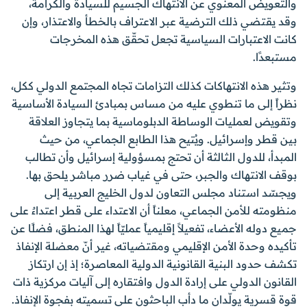
والتعويض المعنوي عن الانتهاك الجسيم للسيادة والكرامة،
وقد يقتضي ذلك الترضية عبر الاعتراف بالخطأ والاعتذار، وإن
كانت الاعتبارات السياسية تجعل تحقّق هذه المخرجات
مستبعدًا.
وتثير هذه الانتهاكات كذلك التزامات تجاه المجتمع الدولي ككل،
نظراً إلى ما تنطوي عليه من مساس بمبادئ السيادة الأساسية
وتقويض لعمليات الوساطة الدبلوماسية بما يتجاوز العلاقة
بين قطر وإسرائيل. ويُتيح هذا الطابع الجماعي، من حيث
المبدأ، للدول الثالثة أن تحتج بمسؤولية إسرائيل وأن تطالب
بوقف الانتهاك والجبر، حتى في غياب ضرر مباشر يلحق بها.
ويجسّد استناد مجلس التعاون لدول الخليج العربية إلى
منظومته للأمن الجماعي، معلناً أن الاعتداء على قطر اعتداءٌ على
جميع دوله الأعضاء، تفعيلاً إقليمياً عمليّاً لهذا المنطق، فضلًا عن
تأكيده وحدة الأمن الإقليمي ومقتضياته، غير أنّ معضلة الإنفاذ
تكشف حدود البنية القانونية الدولية المعاصرة؛ إذ إن ارتكاز
القانون الدولي على إرادة الدول وافتقاره إلى آليات مركزية ذات
قوة قسرية يولّدان ما دأب الباحثون على تسميته بفجوة الإنفاذ.