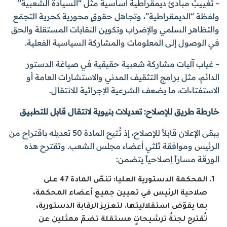
– تغييبُ مبادئ ديمقراطية أساسية مثل “السيادة الشعبية”
ولفظة “الديمقراطية”، وتجاهل حقوقٍ محورية كحرية التجمّع
والتظاهر السلمي والإضراب وتكوين النقابات المستقلة والحق
في الوصول إلى المعلومات والمشاركة السياسية الفعلية.
– غياب آليات مشاركة شعبية حقيقية في صياغة الدستور
الدائم، مثل برامج التثقيف المدني والاستشارات العامة أو
الاستفتاءات، ما يضعف الشرعية الإجرائية للانتقال.
خارطة طريق للإصلاح: تعديلات بنيوية لانتقال قابل للتطبيق
يبقى الإعلان قابلاً للإصلاح، إذ تُتيح المادة 50 تعديله باقتراح من
الرئيس وموافقة ثلثي أعضاء مجلس الشعب. وتقترح هذه
الورقة مساراً إصلاحياً يتضمن:
المحكمة الدستورية العليا: تنصّ المادة 47 على
صلاحية الرئيس في تعيين جميع أعضاء المحكمة،
بما يقوّض استقلاليتها. لتعزيز الرقابة الدستورية،
تُقترح لجنةُ ترشيحاتٍ مستقلة تضمّ ممثلين عن