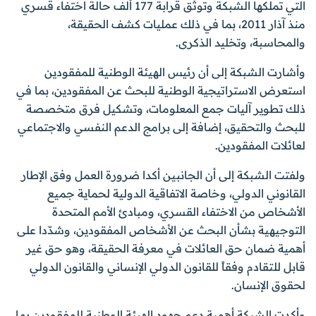
التي تملكها الشبكة وتوثق قرابة 177 ألف حالة اختفاء قسري
منذ آذار 2011، بما في ذلك عمليات كشف الحقيقة،
والمحاسبة، وتخليد الذكرى.
وأشارت الشبكة إلى أن رئيس الهيئة الوطنية للمفقودين
استعرض الاستراتيجية الوطنية للبحث عن المفقودين، بما في
ذلك تطوير آليات جمع المعلومات، وتشكيل فرق متخصصة
للبحث والتحقيق، إضافة إلى برامج الدعم النفسي والاجتماعي
لعائلات المفقودين.
ولفتت الشبكة إلى أن الجانبين أكدا ضرورة العمل وفق الإطار
القانوني الدولي، وخاصة الاتفاقية الدولية لحماية جميع
الأشخاص من الاختفاء القسري، ومبادئ الأمم المتحدة
التوجيهية بشأن البحث عن الأشخاص المفقودين، وشدّدا على
أهمية ضمان حق العائلات في معرفة الحقيقة، وهو حق غير
قابل للتقادم وفقاً للقانون الدولي الإنساني والقانون الدولي
لحقوق الإنسان.
وأكدت الشبكة أهمية دعم جهود الهيئة الوطنية للمفقودين بما