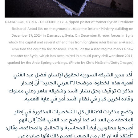
DAMASCUS, SYRIA - DECEMBER 17: A ripped poster of former Syrian President
Bashar al-Assad lies on the ground outside the Interior Ministry building on
December 17, 2024 in Damascus, Syria. On December 8, rebel forces in Syria
retook the capital and several other cities from longtime ruler Bashar al-Assad,
who fled the country for Moscow. The fall of the Assad regime marks a new
chapter for Syria, which has been mired in a multi-party civil war since 2011,
sparked by the Arab Spring uprisings. (Photo by Chris McGrath/Getty Images)
أكد مدير الشبكة السورية لحقوق الإنسان فضل عبد الغني
أهمية هذه الخطوة، موضحا لـ”العربي الجديد” أنّ إصدار
مذكرات توقيف بحق بشار الأسد وشقيقه ماهر وعلي مملوك
وقادة آخرين كبار في نظام الأسد أمر في غاية الأهمية.
وتضع مذكرات الاعتقال كل الشخصيات المذكورة في إطار
الملاحقة من العدالة، كما أوضح عبد الغني، لافتاً إلى أنهم
أصبحوا مطلوبين أيضاً للمحاسبة والتحقيق والمحاكمة، وقال:
“أعتقد أنه إن كان من الصعب تعميم ذلك لأنها صادرة عن